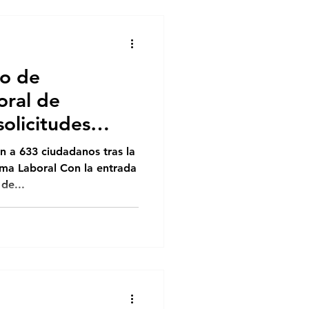
ro de
oral de
olicitudes
mera semana
on a 633 ciudadanos tras la
ma Laboral Con la entrada
de...