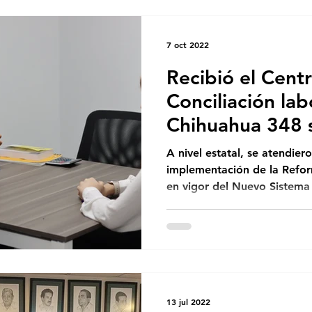
7 oct 2022
Recibió el Cent
Conciliación lab
Chihuahua 348 s
durante su pri
A nivel estatal, se atendier
implementación de la Refor
en vigor del Nuevo Sistema 
13 jul 2022