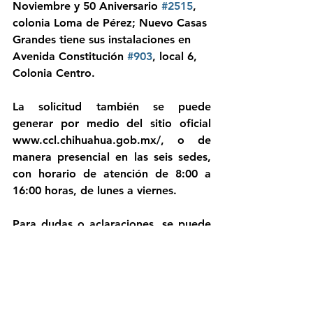
Noviembre y 50 Aniversario 
#2515
, 
colonia Loma de Pérez; Nuevo Casas 
Grandes tiene sus instalaciones en 
Avenida Constitución 
#903
, local 6, 
Colonia Centro.
La solicitud también se puede 
generar por medio del sitio oficial 
www.ccl.chihuahua.gob.mx/, o de 
manera presencial en las seis sedes, 
con horario de atención de 8:00 a 
16:00 horas, de lunes a viernes.
Para dudas o aclaraciones, se puede 
contactar al Centro de Conciliación 
Laboral a través de su sitio oficial o al 
número telefónico 429 33 00, 
extensión 26301.