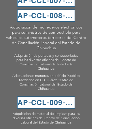
AP-CCL-007-2024
AP-CCL-008-2024
Adquisición de monederos electrónicos
para suministros de combustible para
vehículos automotores terrestres del Centro
de Conciliación Laboral del Estado de
Chihuahua
Adquisición de portadas y contraportadas
para las diversas oficinas del Centro de
Conciliación Laboral del Estado de
Chihuahua
Adecuaciones menores en edificio Pueblito
Mexicano en CD. Juárez Centro de
Conciliación Laboral del Estado de
Chihuahua
AP-CCL-009-2024
Adquisición de material de limpieza para las
diversas oficinas del Centro de Conciliación
Laboral del Estado de Chihuahua