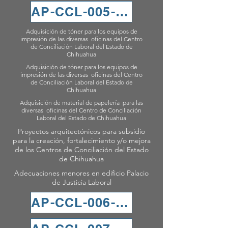
AP-CCL-005-2024
Adquisición de tóner para los equipos de
impresión de las diversas oficinas del Centro
de Conciliación Laboral del Estado de
Chihuahua
Adquisición de tóner para los equipos de
impresión de las diversas oficinas del Centro
de Conciliación Laboral del Estado de
Chihuahua
Adquisición de material de papelería para las
diversas oficinas del Centro de Conciliación
Laboral del Estado de Chihuahua
Proyectos arquitectónicos para subsidio
para la creación, fortalecimiento y/o mejora
de los Centros de Conciliación del Estado
de Chihuahua
Adecuaciones menores en edificio Palacio
de Justicia Laboral
AP-CCL-006-2024